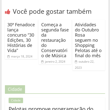
Você pode gostar também
30ª Fenadoce
Começa a
Atividades
lança
segunda fase
do Outubro
concurso “30
da
Rosa
Edições, 30
restauração
seguem no
Histórias de
do
Shopping
Vida”
Conservatóri
Pelotas até o
o de Música
final do mês
março 18, 2024
janeiro 2, 2024
outubro 22,
2023
Cidade
Cidade
Pelotas promove programação do