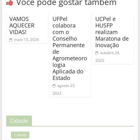
Você pode gostar também
VAMOS
UFPel
UCPel e
AQUECER
colabora
HUSFP
VIDAS!
com o
realizam
Conselho
Maratona de
maio 15, 2024
Permanente
Inovação
de
outubro 24,
Agrometeoro
2023
logia
Aplicada do
Estado
agosto 23,
2023
Cidade
Cidade