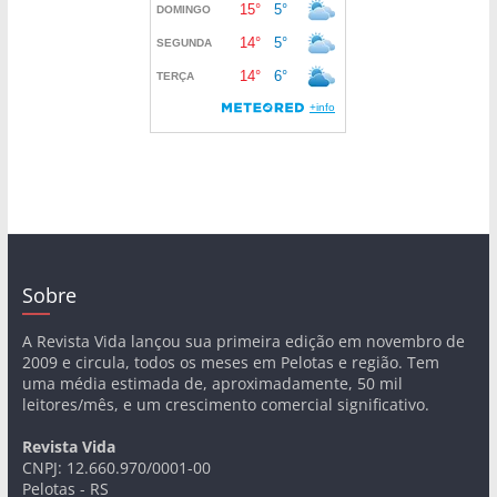
Sobre
A Revista Vida lançou sua primeira edição em novembro de
2009 e circula, todos os meses em Pelotas e região. Tem
uma média estimada de, aproximadamente, 50 mil
leitores/mês, e um crescimento comercial significativo.
Revista Vida
CNPJ: 12.660.970/0001-00
Pelotas - RS