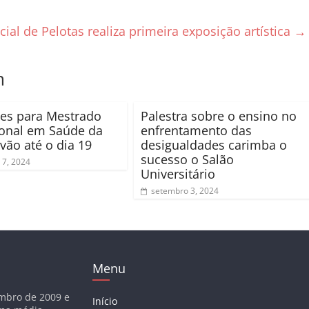
ial de Pelotas realiza primeira exposição artística
→
m
ões para Mestrado
Palestra sobre o ensino no
ional em Saúde da
enfrentamento das
 vão até o dia 19
desigualdades carimba o
sucesso o Salão
 7, 2024
Universitário
setembro 3, 2024
Menu
embro de 2009 e
Início