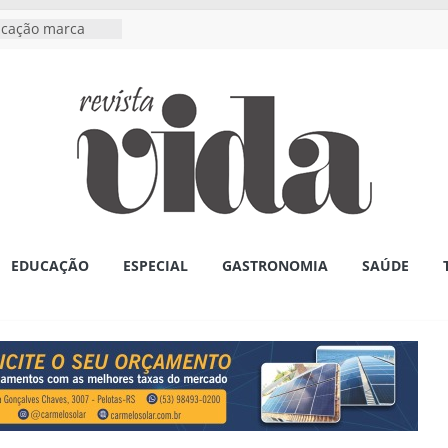
ucação marca
Congresso
quisadores/as
nadoce 2027 são
ile no Centro de
o 171 (julho)
ngos e Boleros no
bril
 programação do
 ações de
EDUCAÇÃO
ESPECIAL
GASTRONOMIA
SAÚDE
 fortalecimento
ção às mulheres