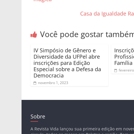
Casa da Igualdade Rac
Você pode gostar també
IV Simpósio de Gênero e
Inscriç
Diversidade da UFPel abre
Profiss
inscrições para Edição
Família
Especial sobre a Defesa da
fevereiro
Democracia
novembro 1, 2023
Sobre
A Revista Vida lançou sua primeira edição em nov